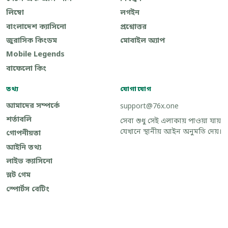
লিম্বো
লগইন
বাংলাদেশ ক্যাসিনো
প্রশ্নোত্তর
জুরাসিক কিংডম
মোবাইল অ্যাপ
Mobile Legends
বাফেলো কিং
তথ্য
যোগাযোগ
আমাদের সম্পর্কে
support@76x.one
শর্তাবলি
সেবা শুধু সেই এলাকায় পাওয়া যায়
যেখানে স্থানীয় আইন অনুমতি দেয়।
গোপনীয়তা
আইনি তথ্য
লাইভ ক্যাসিনো
স্লট গেম
স্পোর্টস বেটিং