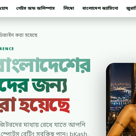
হোম
গেটস অফ অলিম্পাস
লিম্বো
বাংলাদেশ ক্যাসিনো
জুরা
ডিজাইন করা হয়েছে
ERENCE
বাংলাদেশের
দের জন্য
া হয়েছে
জিটরদের মাথায় রেখে যাতে আপনি
ং স্পোর্টস বেটিং সবকিছু পান। bKash,