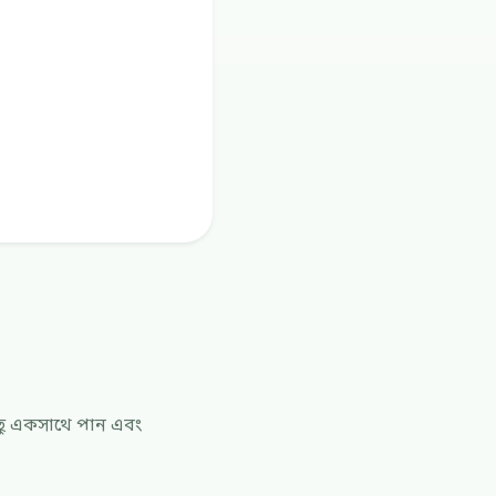
ু একসাথে পান এবং