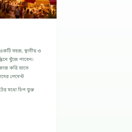
কটি সহজ, স্থানীয় ও
রিনে খুঁজে পাবেন।
 কাজ করি যাতে
দের পেমেন্ট
 মধ্যে চিপ যুক্ত