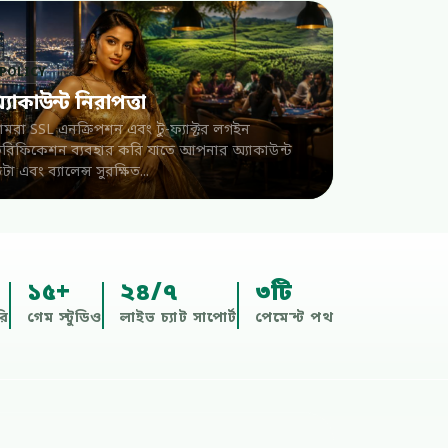
POLICY
্যাকাউন্ট নিরাপত্তা
মরা SSL এনক্রিপশন এবং টু-ফ্যাক্টর লগইন
েরিফিকেশন ব্যবহার করি যাতে আপনার অ্যাকাউন্ট
টা এবং ব্যালেন্স সুরক্ষিত...
১৫+
২৪/৭
৩টি
রি
গেম স্টুডিও
লাইভ চ্যাট সাপোর্ট
পেমেন্ট পথ