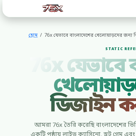
76x
হোম
76x যেভাবে বাংলাদেশের খেলোয়াড়দের জন্য 
STATIC REF
76x যেভাবে 
খেলোয়াড়
ডিজাইন কর
আমরা 76x তৈরি করেছি বাংলাদেশের ভি
একটি পৃষ্ঠায় লাইভ ক্যাসিনো, স্লট গেম এব